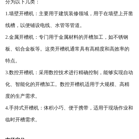
分为以下几类：
1.墙壁开槽机：主要用于建筑装修领域，用于在墙壁上开凿
线槽，以便铺设电线、水管等管道。
2.金属开槽机：专门用于金属材料的开槽加工，如不锈钢
板、铝合金板等。这类开槽机通常具有高精度和高效率的
特点。
3.数控开槽机：采用数控技术进行精确控制，能够实现自动
化、智能化的开槽加工。数控开槽机适用于大规模、高精
度的生产需求。
4.手持式开槽机：体积小巧、便于携带，适用于现场作业和
临时开槽需求。