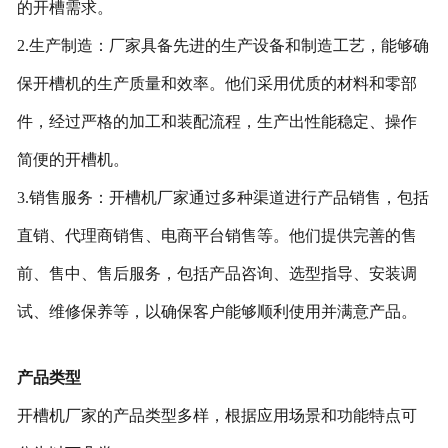
的开槽需求。
2.生产制造：厂家具备先进的生产设备和制造工艺，能够确
保开槽机的生产质量和效率。他们采用优质的材料和零部
件，经过严格的加工和装配流程，生产出性能稳定、操作
简便的开槽机。
3.销售服务：开槽机厂家通过多种渠道进行产品销售，包括
直销、代理商销售、电商平台销售等。他们提供完善的售
前、售中、售后服务，包括产品咨询、选型指导、安装调
试、维修保养等，以确保客户能够顺利使用并满意产品。
产品类型
开槽机厂家的产品类型多样，根据应用场景和功能特点可