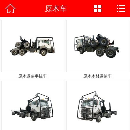



原木车
网站首页

公司简介
产品中心
荣誉资质
公司实力
原木运输半挂车
原木木材运输车
新闻中心
施工案例
在线vr
联系我们