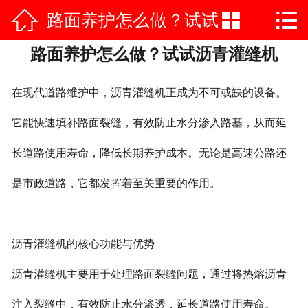



路面养护怎么做？试试
网站首页

路面养护怎么做？试试沥青灌缝机
公司简介
沥青灌缝机
产品中心
在现代道路维护中，沥青灌缝机正成为不可或缺的设备。
荣誉资质
它能快速填补路面裂缝，有效防止水分渗入路基，从而延
长道路使用寿命，降低长期养护成本。无论是高速公路还
公司实力
是市政道路，它都发挥着至关重要的作用。
新闻中心
施工案例
沥青灌缝机的核心功能与优势
在线vr
沥青灌缝机主要用于处理路面裂缝问题，通过将热熔沥青
联系我们
注入裂缝中，有效防止水分渗透，延长道路使用寿命。