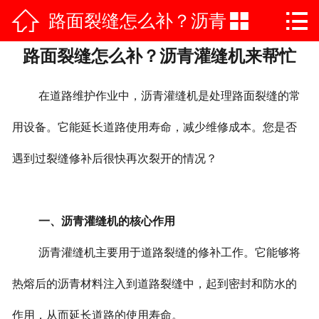



路面裂缝怎么补？沥青
网站首页

路面裂缝怎么补？沥青灌缝机来帮忙
公司简介
灌缝机来帮忙
产品中心
在道路维护作业中，沥青灌缝机是处理路面裂缝的常
荣誉资质
用设备。它能延长道路使用寿命，减少维修成本。您是否
遇到过裂缝修补后很快再次裂开的情况？
公司实力
新闻中心
一、沥青灌缝机的核心作用
施工案例
沥青灌缝机主要用于道路裂缝的修补工作。它能够将
在线vr
热熔后的沥青材料注入到道路裂缝中，起到密封和防水的
联系我们
作用，从而延长道路的使用寿命。