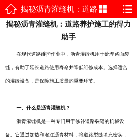



揭秘沥青灌缝机：道路
网站首页

揭秘沥青灌缝机：道路养护施工的得力
公司简介
养护施工的得力助手
助手
产品中心
在现代道路维护作业中，沥青灌缝机用于处理路面裂
荣誉资质
缝，有助于延长道路使用寿命并降低维修成本。选择适合
公司实力
的灌缝设备，是保障施工质量的重要环节。
新闻中心
施工案例
一、什么是沥青灌缝机？
在线vr
沥青灌缝机是一种专门用于修补道路裂缝的机械设
联系我们
备。它通过加热和灌注沥青材料，将道路裂缝填充密实，